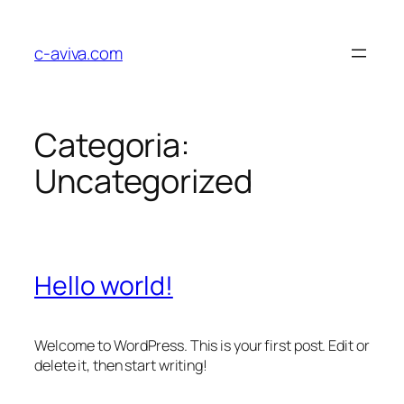
Pular
para
c-aviva.com
o
conteúdo
Categoria:
Uncategorized
Hello world!
Welcome to WordPress. This is your first post. Edit or
delete it, then start writing!